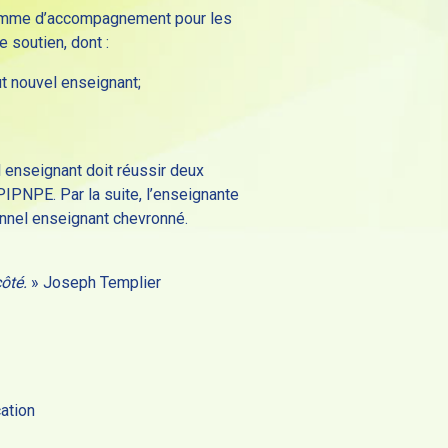
ramme d’accompagnement pour les
soutien, dont :
ut nouvel enseignant;
 enseignant doit réussir deux
PNPE. Par la suite, l’enseignante
onnel enseignant chevronné.
côté.
» Joseph Templier
cation