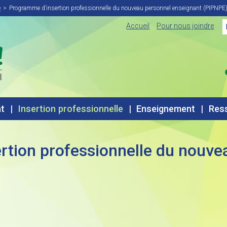
répertoire
e
Programme d’insertion professionnelle du nouveau personnel enseignant (PIPNPE
Menu de souti
Accueil
Pour nous joindre
t
Insertion professionnelle
Enseignement
Res
pal
rtion professionnelle du nouve