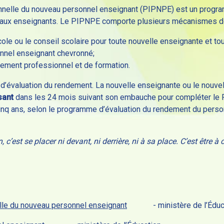
nnelle du nouveau personnel enseignant (PIPNPE) est un prog
eaux enseignants. Le PIPNPE comporte plusieurs mécanismes de 
cole ou le conseil scolaire pour toute nouvelle enseignante et to
nnel enseignant chevronné;
ment professionnel et de formation.
’évaluation du rendement. La nouvelle enseignante ou le nouvel
sant
dans les 24 mois suivant son embauche pour compléter le PI
cinq ans, selon le programme d’évaluation du rendement du pers
’est se placer ni devant, ni derrière, ni à sa place. C’est être à 
lle du nouveau personnel enseignant
- m
inistère de l’Édu